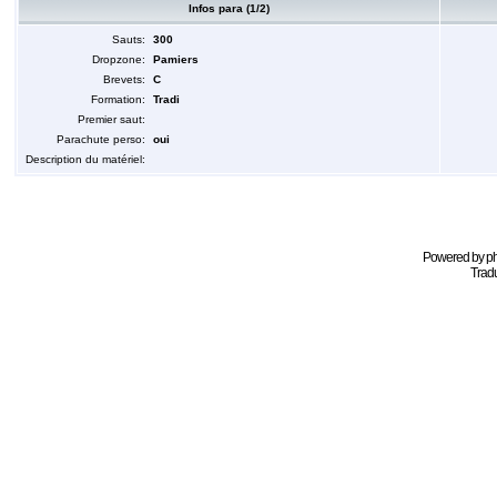
Infos para (1/2)
Sauts:
300
Dropzone:
Pamiers
Brevets:
C
Formation:
Tradi
Premier saut:
Parachute perso:
oui
Description du matériel:
Powered by
p
Tradu