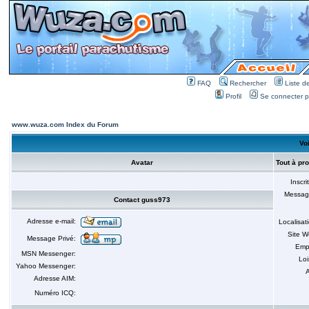
FAQ
Rechercher
Liste 
Profil
Se connecter po
www.wuza.com Index du Forum
Voi
Avatar
Tout à pr
Inscri
Messag
Contact guss973
Adresse e-mail:
Localisat
Site 
Message Privé:
Emp
MSN Messenger:
Loi
Yahoo Messenger:
A
Adresse AIM:
Numéro ICQ: