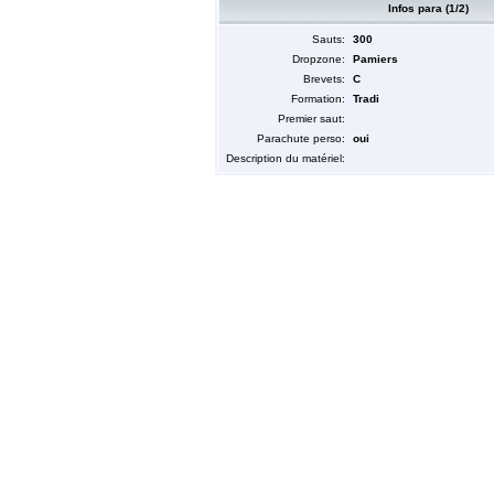
Infos para (1/2)
Sauts:
300
Dropzone:
Pamiers
Brevets:
C
Formation:
Tradi
Premier saut:
Parachute perso:
oui
Description du matériel: