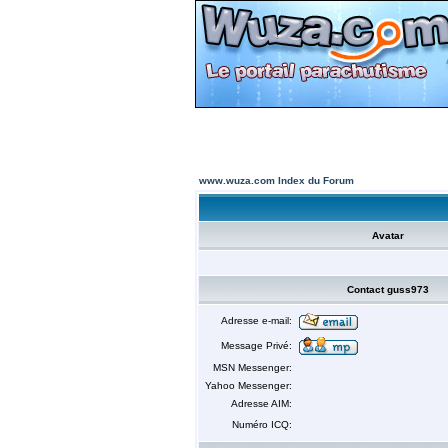
www.wuza.com Index du Forum
Avatar
Contact guss973
Adresse e-mail:
Message Privé:
MSN Messenger:
Yahoo Messenger:
Adresse AIM:
Numéro ICQ: