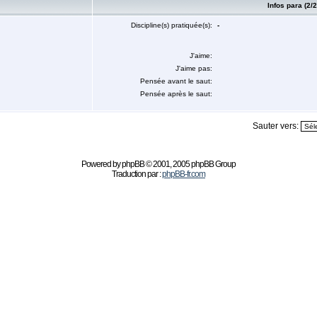
Infos para (2/2
Discipline(s) pratiquée(s):
-
J'aime:
J'aime pas:
Pensée avant le saut:
Pensée après le saut:
Sauter vers:
Powered by
phpBB
© 2001, 2005 phpBB Group
Traduction par :
phpBB-fr.com