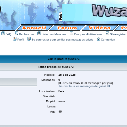
FAQ
Rechercher
Liste des Membres
Groupes d'utilisateurs
S'enregistrer
Profil
Se connecter pour vérifier ses messages privés
Connexion
Voir le profil :: guss973
Tout à propos de guss973
Inscrit le:
18 Sep 2025
Messages:
0
[0.00% du total / 0.00 messages par jour]
Trouver tous les messages de guss973
Localisation:
Foix
Site Web:
Emploi:
sans
Loisirs:
Age:
45