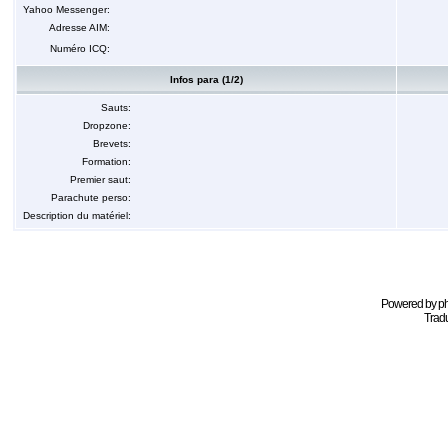
Yahoo Messenger:
Adresse AIM:
Numéro ICQ:
Infos para (1/2)
Sauts:
Dropzone:
Brevets:
Formation:
Premier saut:
Parachute perso:
Description du matériel:
Powered by
p
Tradu