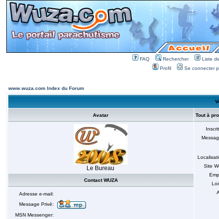
FAQ
Rechercher
Liste 
Profil
Se connecter po
www.wuza.com Index du Forum
V
Avatar
Tout à pr
Inscri
Messag
Localisat
Site 
Le Bureau
Emp
Contact WUZA
Loi
A
Adresse e-mail:
Message Privé:
MSN Messenger: