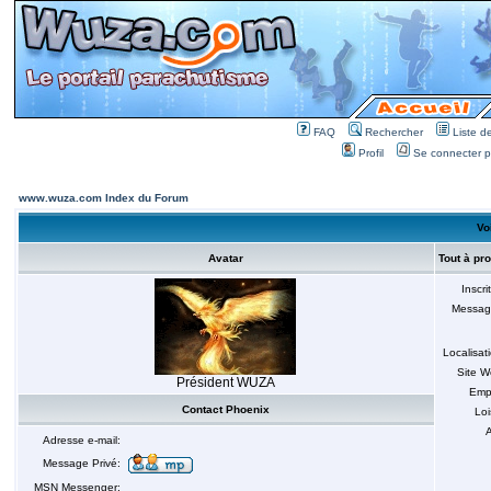
FAQ
Rechercher
Liste 
Profil
Se connecter po
www.wuza.com Index du Forum
Voi
Avatar
Tout à pr
Inscri
Messag
Localisat
Site 
Président WUZA
Emp
Contact Phoenix
Loi
A
Adresse e-mail:
Message Privé:
MSN Messenger: