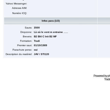
Yahoo Messenger:
Adresse AIM:
Numéro ICQ:
Infos para (1/2)
Sauts:
3500
Dropzone:
Là où le vent m entraine ......
Brevets:
B2 BI4 C Init B2 MF
Formation:
Tradi
Premier saut:
01/10/1989
Parachute perso:
oui
Description du matériel:
JAV / STI120
Powered by
p
Tradu