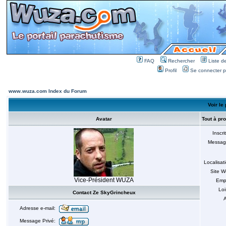
FAQ
Rechercher
Liste 
Profil
Se connecter po
www.wuza.com Index du Forum
Voir le
Avatar
Tout à pr
Inscri
Messag
Localisat
Site 
Vice-Président WUZA
Emp
Loi
Contact Ze SkyGrincheux
A
Adresse e-mail:
Message Privé: