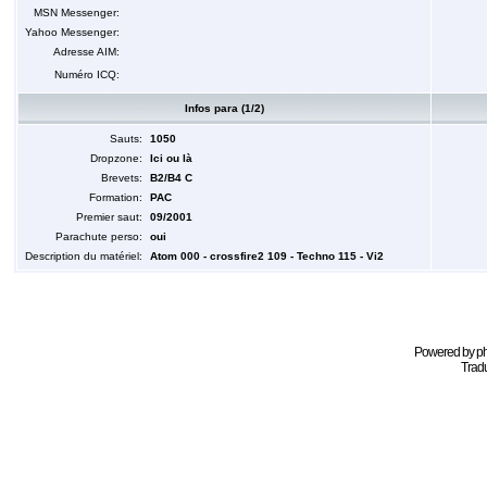
MSN Messenger:
Yahoo Messenger:
Adresse AIM:
Numéro ICQ:
Infos para (1/2)
Sauts:
1050
Dropzone:
Ici ou là
Brevets:
B2/B4 C
Formation:
PAC
Premier saut:
09/2001
Parachute perso:
oui
Description du matériel:
Atom 000 - crossfire2 109 - Techno 115 - Vi2
Powered by
p
Tradu