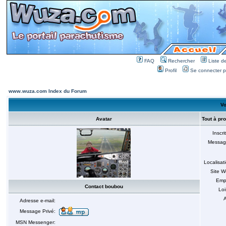
FAQ
Rechercher
Liste 
Profil
Se connecter po
www.wuza.com Index du Forum
Vo
Avatar
Tout à pr
Inscri
Messag
Localisat
Site 
Emp
Contact boubou
Loi
A
Adresse e-mail:
Message Privé:
MSN Messenger: