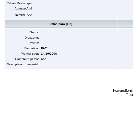
Yahoo Messenger:
Adresse AIM:
Numéro ICQ:
Infos para (1/2)
Sauts:
Dropzone:
Brevets:
Formation:
PAC
Premier saut:
14/10/2006
Parachute perso:
non
Description du matériel:
Powered by
p
Tradu