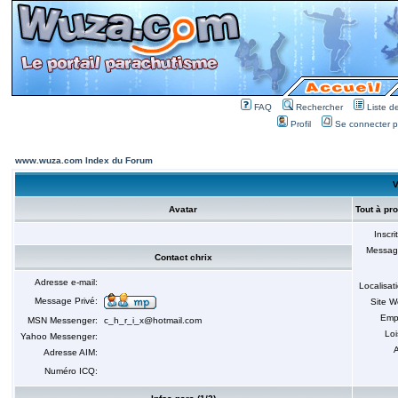
FAQ
Rechercher
Liste 
Profil
Se connecter po
www.wuza.com Index du Forum
V
Avatar
Tout à pr
Inscri
Messag
Contact chrix
Adresse e-mail:
Localisat
Message Privé:
Site 
Emp
MSN Messenger:
c_h_r_i_x@hotmail.com
Loi
Yahoo Messenger:
A
Adresse AIM:
Numéro ICQ: