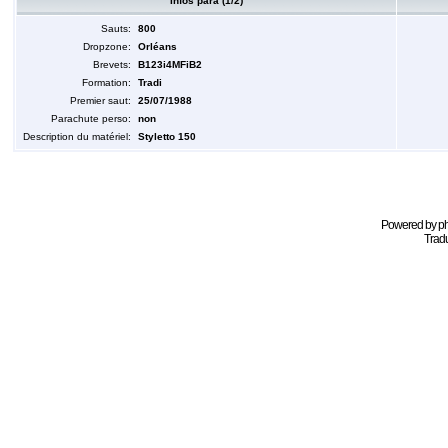
Infos para (1/2)
Sauts:
800
Dropzone:
Orléans
Brevets:
B123i4MFiB2
Formation:
Tradi
Premier saut:
25/07/1988
Parachute perso:
non
Description du matériel:
Styletto 150
Powered by
p
Tradu