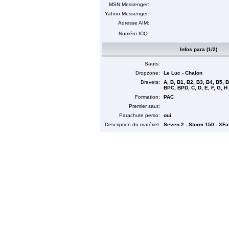
MSN Messenger:
Yahoo Messenger:
Adresse AIM:
Numéro ICQ:
Infos para (1/2)
Sauts:
Dropzone:
Le Luc - Chalon
Brevets:
A, B, B1, B2, B3, B4, B5, 
BPC, BPD, C, D, E, F, G, H
Formation:
PAC
Premier saut:
Parachute perso:
oui
Description du matériel:
Seven 2 - Storm 150 - XFas