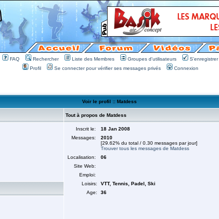
FAQ
Rechercher
Liste des Membres
Groupes d'utilisateurs
S'enregistrer
Profil
Se connecter pour vérifier ses messages privés
Connexion
Voir le profil :: Matdess
Tout à propos de Matdess
Inscrit le:
18 Jan 2008
Messages:
2010
[29.62% du total / 0.30 messages par jour]
Trouver tous les messages de Matdess
Localisation:
06
Site Web:
Emploi:
Loisirs:
VTT, Tennis, Padel, Ski
Age:
36