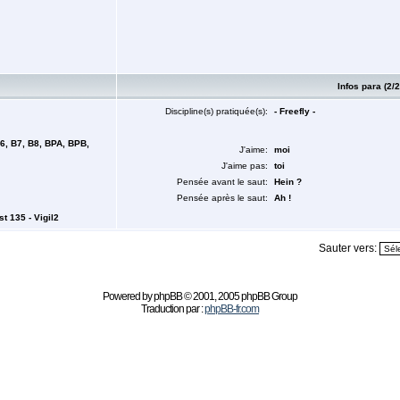
Infos para (2/2
Discipline(s) pratiquée(s):
- Freefly -
B6, B7, B8, BPA, BPB,
J'aime:
moi
J'aime pas:
toi
Pensée avant le saut:
Hein ?
Pensée après le saut:
Ah !
t 135 - Vigil2
Sauter vers:
Powered by
phpBB
© 2001, 2005 phpBB Group
Traduction par :
phpBB-fr.com