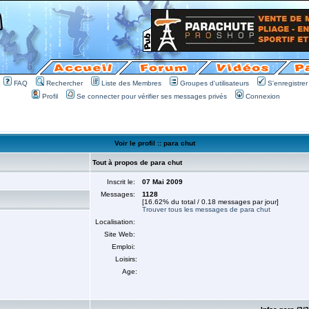
FAQ
Rechercher
Liste des Membres
Groupes d'utilisateurs
S'enregistrer
Profil
Se connecter pour vérifier ses messages privés
Connexion
Voir le profil :: para chut
Tout à propos de para chut
Inscrit le:
07 Mai 2009
Messages:
1128
[16.62% du total / 0.18 messages par jour]
Trouver tous les messages de para chut
Localisation:
Site Web:
Emploi:
Loisirs:
Age: