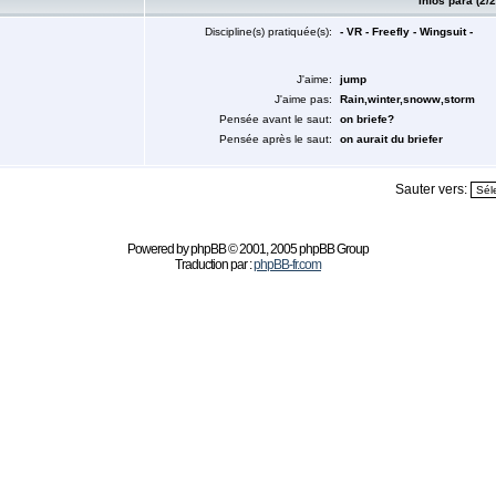
Infos para (2/2
Discipline(s) pratiquée(s):
- VR - Freefly - Wingsuit -
J'aime:
jump
J'aime pas:
Rain,winter,snoww,storm
Pensée avant le saut:
on briefe?
Pensée après le saut:
on aurait du briefer
Sauter vers:
Powered by
phpBB
© 2001, 2005 phpBB Group
Traduction par :
phpBB-fr.com