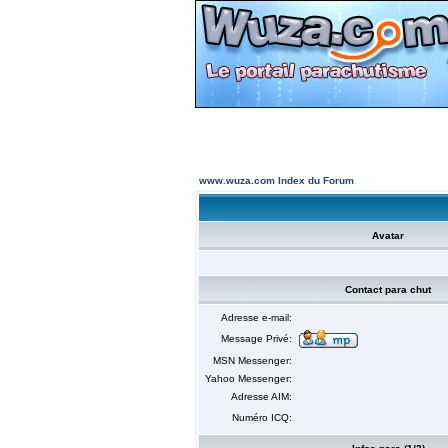
www.wuza.com Index du Forum
Avatar
Contact para chut
Adresse e-mail:
Message Privé:
MSN Messenger:
Yahoo Messenger:
Adresse AIM:
Numéro ICQ: