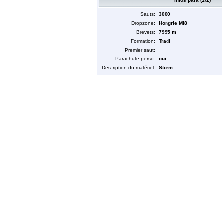
Infos para (1/2)
Sauts:
3000
Dropzone:
Hongrie Mi8
Brevets:
7995 m
Formation:
Tradi
Premier saut:
Parachute perso:
oui
Description du matériel:
Storm