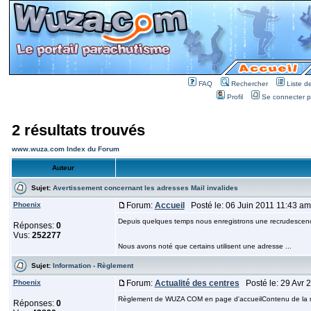
FAQ
Rechercher
Liste 
Profil
Se connecter po
2 résultats trouvés
www.wuza.com Index du Forum
Auteur
Sujet:
Avertissement concernant les adresses Mail invalides
Phoenix
Forum:
Accueil
Posté le: 06 Juin 2011 11:43 a
Depuis quelques temps nous enregistrons une recrudescence
Réponses:
0
Vus:
252277
Nous avons noté que certains utilisent une adresse ...
Sujet:
Information - Règlement
Phoenix
Forum:
Actualité des centres
Posté le: 29 Avr 
Règlement de WUZA COM en page d'accueilContenu de la rub
Réponses:
0