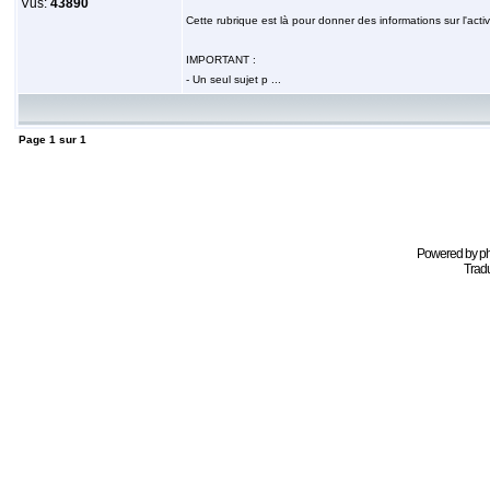
Vus:
43890
Cette rubrique est là pour donner des informations sur l'acti
IMPORTANT :
- Un seul sujet p ...
Page
1
sur
1
Powered by
p
Tradu