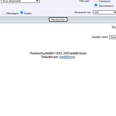
Trier par:
Croissant
Décroissant
Retourner les
Messages
Sujets
Tou
Sauter vers:
Powered by
phpBB
© 2001, 2005 phpBB Group
Traduction par :
phpBB-fr.com