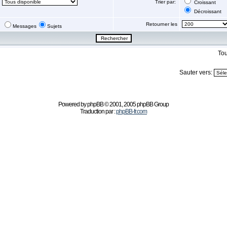
Trier par:
Croissant
Décroissant
Retourner les
Messages
Sujets
Tou
Sauter vers:
Powered by
phpBB
© 2001, 2005 phpBB Group
Traduction par :
phpBB-fr.com