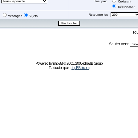
Trier par:
Croissant
Décroissant
Retourner les
Messages
Sujets
Tou
Sauter vers:
Powered by
phpBB
© 2001, 2005 phpBB Group
Traduction par :
phpBB-fr.com