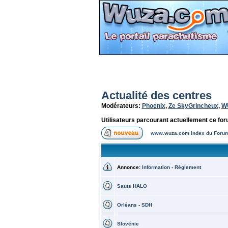
Actualité des centres
Modérateurs:
Phoenix
,
Ze SkyGrincheux
,
W
Utilisateurs parcourant actuellement ce fo
www.wuza.com Index du Foru
Annonce:
Information - Règlement
Sauts HALO
Orléans - SDH
Slovénie