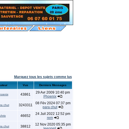
Marquez tous les sujets comme lus
uteur
Vus
Derniers Messages
29 Avr 2009 10:40 pm
43861
hoenix
Phoenix
08 Fév 2024 07:37 pm
3243311
ra chut
para chut
24 Juil 2022 12:52 pm
46652
chrix
rem
12 Nov 2020 05:35 pm
38812
ra chut
leeoneil