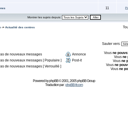
11
Pi
ones
Montrer les sujets depuis:
Tou
m
->
Actualité des centres
Sauter vers:
Vous
ne pouve
as de nouveaux messages
Annonce
Vous
ne 
as de nouveaux messages [ Populaire ]
Post-it
Vous
ne 
Vous
ne pouv
as de nouveaux messages [ Verrouillé ]
Vous
ne p
Powered by
phpBB
© 2001, 2005 phpBB Group
Traduction par :
phpBB-fr.com