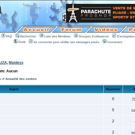
FAQ
Rechercher
Liste des Membres
Groupes d'utilisateurs
S'enregistrer
Profil
Se connecter pour vérifier ses messages privés
Connexion
UZA
,
Matdess
rum: Aucun
m
->
Actualité des centres
Sujets
Réponses
A
0
P
5
pa
2
2
pa