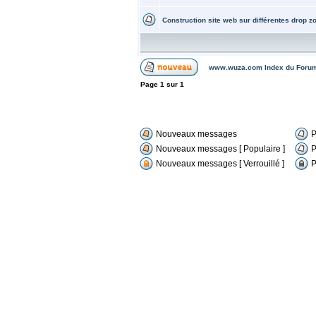
Construction site web sur différentes drop z
www.wuza.com Index du Foru
Page
1
sur
1
Nouveaux messages
P
Nouveaux messages [ Populaire ]
P
Nouveaux messages [ Verrouillé ]
P