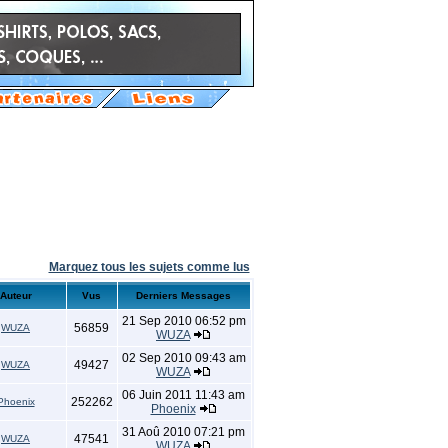
Marquez tous les sujets comme lus
Auteur
Vus
Derniers Messages
21 Sep 2010 06:52 pm
56859
WUZA
WUZA
02 Sep 2010 09:43 am
49427
WUZA
WUZA
06 Juin 2011 11:43 am
252262
Phoenix
Phoenix
31 Aoû 2010 07:21 pm
47541
WUZA
WUZA