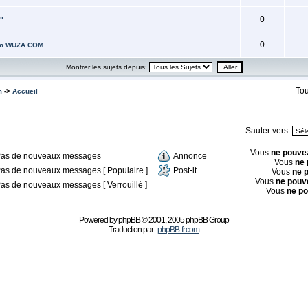
0
"
0
rum WUZA.COM
Montrer les sujets depuis:
Tou
m
->
Accueil
Sauter vers:
Vous
ne pouve
as de nouveaux messages
Annonce
Vous
ne 
as de nouveaux messages [ Populaire ]
Post-it
Vous
ne 
Vous
ne pouv
as de nouveaux messages [ Verrouillé ]
Vous
ne p
Powered by
phpBB
© 2001, 2005 phpBB Group
Traduction par :
phpBB-fr.com