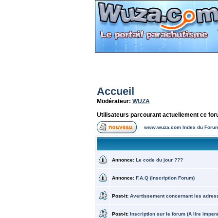
Accueil
Modérateur:
WUZA
Utilisateurs parcourant actuellement ce fo
www.wuza.com Index du Foru
Annonce:
Le code du jour ???
Annonce:
F.A.Q (Inscription Forum)
Post-it:
Avertissement concernant les adress
Post-it:
Inscription sur le forum (A lire impera