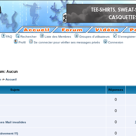
FAQ
Rechercher
Liste des Membres
Groupes d'utilisateurs
S'enregistrer
Profil
Se connecter pour vérifier ses messages privés
Connexion
rum: Aucun
m
->
Accueil
Sujets
Réponses
0
0
0
es Mail invalides
0
tivement !!!)