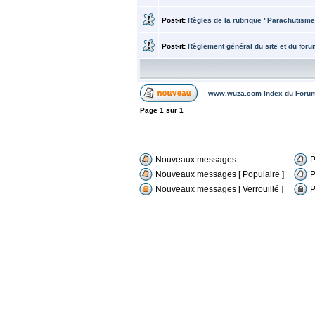
Post-it:
Règles de la rubrique "Parachutisme
Post-it:
Règlement général du site et du fo
www.wuza.com Index du Foru
Page
1
sur
1
Nouveaux messages
P
Nouveaux messages [ Populaire ]
P
Nouveaux messages [ Verrouillé ]
P