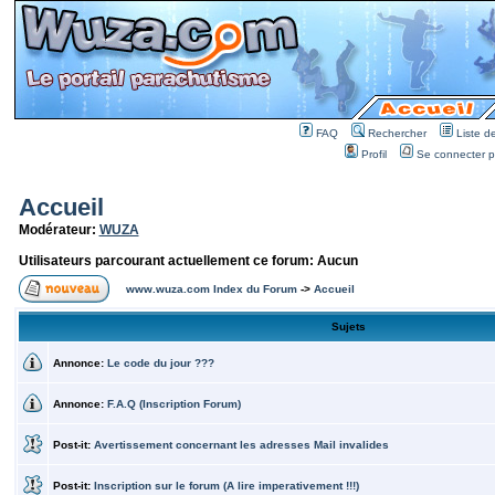
FAQ
Rechercher
Liste 
Profil
Se connecter po
Accueil
Modérateur:
WUZA
Utilisateurs parcourant actuellement ce forum: Aucun
www.wuza.com Index du Forum
->
Accueil
Sujets
Annonce:
Le code du jour ???
Annonce:
F.A.Q (Inscription Forum)
Post-it:
Avertissement concernant les adresses Mail invalides
Post-it:
Inscription sur le forum (A lire imperativement !!!)