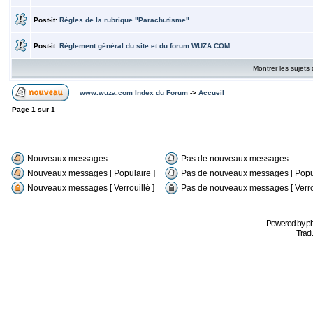
Post-it:
Règles de la rubrique "Parachutisme"
Post-it:
Règlement général du site et du forum WUZA.COM
Montrer les sujets
www.wuza.com Index du Forum
->
Accueil
Page
1
sur
1
Nouveaux messages
Pas de nouveaux messages
Nouveaux messages [ Populaire ]
Pas de nouveaux messages [ Popul
Nouveaux messages [ Verrouillé ]
Pas de nouveaux messages [ Verrou
Powered by
p
Tradu