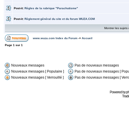
Post-it:
Règles de la rubrique "Parachutisme"
Post-it:
Règlement général du site et du forum WUZA.COM
Montrer les sujets
www.wuza.com Index du Forum
->
Accueil
Page
1
sur
1
Nouveaux messages
Pas de nouveaux messages
Nouveaux messages [ Populaire ]
Pas de nouveaux messages [ Popul
Nouveaux messages [ Verrouillé ]
Pas de nouveaux messages [ Verrou
Powered by
p
Tradu