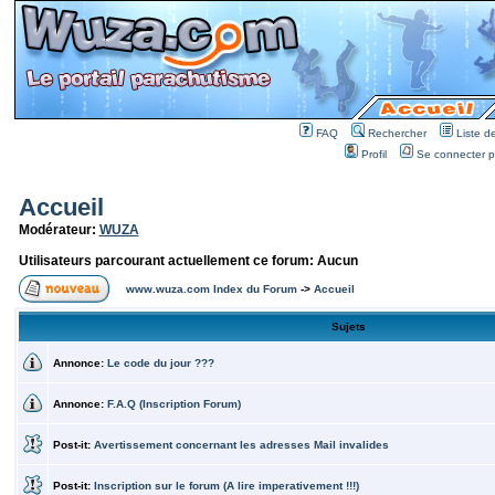
FAQ
Rechercher
Liste 
Profil
Se connecter po
Accueil
Modérateur:
WUZA
Utilisateurs parcourant actuellement ce forum: Aucun
www.wuza.com Index du Forum
->
Accueil
Sujets
Annonce:
Le code du jour ???
Annonce:
F.A.Q (Inscription Forum)
Post-it:
Avertissement concernant les adresses Mail invalides
Post-it:
Inscription sur le forum (A lire imperativement !!!)