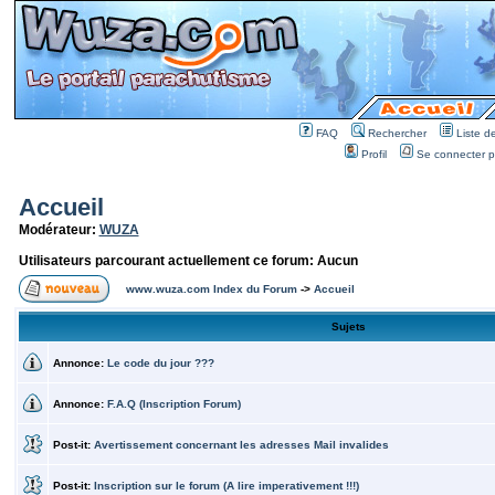
FAQ
Rechercher
Liste 
Profil
Se connecter po
Accueil
Modérateur:
WUZA
Utilisateurs parcourant actuellement ce forum: Aucun
www.wuza.com Index du Forum
->
Accueil
Sujets
Annonce:
Le code du jour ???
Annonce:
F.A.Q (Inscription Forum)
Post-it:
Avertissement concernant les adresses Mail invalides
Post-it:
Inscription sur le forum (A lire imperativement !!!)