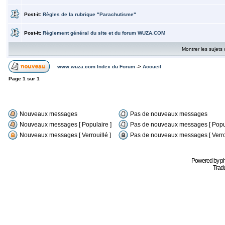
Post-it:
Règles de la rubrique "Parachutisme"
Post-it:
Règlement général du site et du forum WUZA.COM
Montrer les sujets
www.wuza.com Index du Forum
->
Accueil
Page
1
sur
1
Nouveaux messages
Pas de nouveaux messages
Nouveaux messages [ Populaire ]
Pas de nouveaux messages [ Popul
Nouveaux messages [ Verrouillé ]
Pas de nouveaux messages [ Verrou
Powered by
p
Tradu