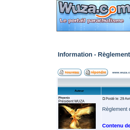
Information - Règlement
www.wuza.c
Auteur
Phoenix
Posté le: 29 Av
Président WUZA
Règlement 
Contenu de 