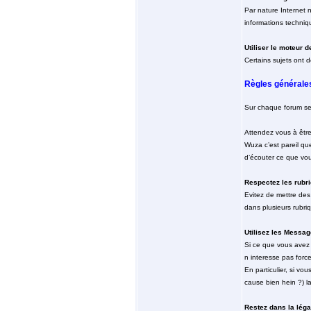
Par nature Internet n
informations techniq
Utiliser le moteur 
Certains sujets ont d
Règles générale
Sur chaque forum sero
Attendez vous à être
Wuza c’est pareil que
d’écouter ce que vou
Respectez les rubr
Evitez de mettre des
dans plusieurs rubri
Utilisez les Messag
Si ce que vous avez 
n interesse pas forc
En particulier, si vo
cause bien hein ?) l
Restez dans la léga