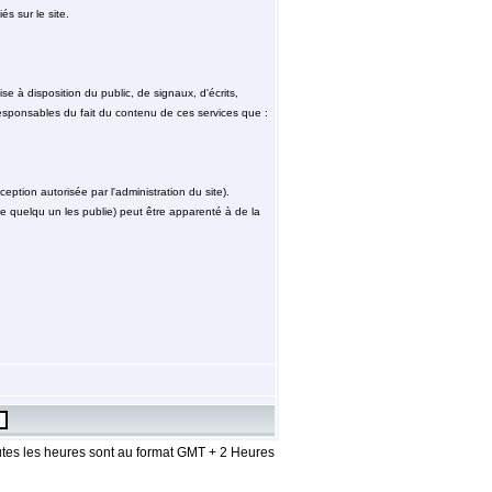
és sur le site.
e à disposition du public, de signaux, d'écrits,
sponsables du fait du contenu de ces services que :
ception autorisée par l'administration du site).
 que quelqu un les publie) peut être apparenté à de la
tes les heures sont au format GMT + 2 Heures