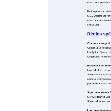
effort de la part de 
Petit rappel de math
Si 10 utilisateurs fo
effort, les modérate
engueulent.
Règles spé
Chaque message doit 
Contenu: un message 
Intelligible: "j trv k 
Constructif: le mini
Respectez les rubr
Eviter de faire dérive
Si vous voulez poser
rubrique correspondan
perdre beaucoup de
Soyez une source f
Si vous donnez une i
Si vous donnez une i
Lisez intelligemmen