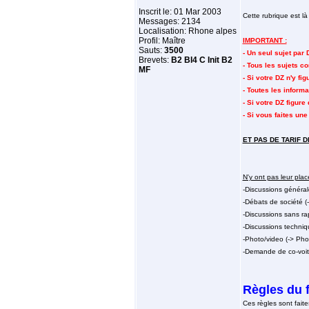
Inscrit le: 01 Mar 2003
Cette rubrique est là
Messages: 2134
Localisation: Rhone alpes
Profil: Maître
IMPORTANT :
Sauts:
3500
- Un seul sujet par 
Brevets:
B2 BI4 C Init B2
- Tous les sujets 
MF
- Si votre DZ n'y f
- Toutes les infor
- Si votre DZ figure
- Si vous faites un
ET PAS DE TARIF D
N'y ont pas leur plac
-Discussions général
-Débats de société (
-Discussions sans ra
-Discussions techniq
-Photo/video (-> Pho
-Demande de co-voitu
Règles du 
Ces règles sont faite