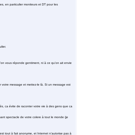
es, en particulier moniteurs et DT pour les
lier.
u’on vous réponde gentiment, ni à ce qu’on ait envie
 votre message et mettez-le là. Si un message est
s, ca évite de raconter votre vie à des gens que ca
sant spectacle de votre colere à tout le monde (je
st tout à fait anonyme, et Internet n’autorise pas à