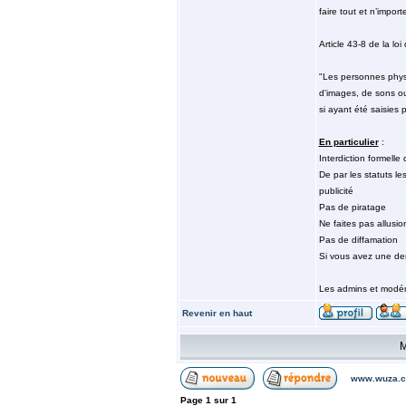
faire tout et n’impor
Article 43-8 de la lo
"Les personnes physiq
d'images, de sons ou
si ayant été saisies 
En particulier
:
Interdiction formelle 
De par les statuts le
publicité
Pas de piratage
Ne faites pas allusio
Pas de diffamation
Si vous avez une den
Les admins et modér
Revenir en haut
M
www.wuza.c
Page
1
sur
1