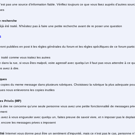
’est pas une source d’information fiable. Vérifiez toujours ce que vous lisez auprès d’autres sourc
ues
de recherche
éjà été traité. N’hésitez pas à faire une petite recherche avant de re poser une question
s
nt publiées en post it les règles générales du forum et les règles spécifiques de ce forum particu
 traité comme vous traitez les autres
 dans la rue, si vous êtes malpoli, voire agressif avec quelqu’un il faut pas vous attendre à ce q
s avez à dire.
iques
 copies du meme message dans plusieurs rubriques. Choisissez la rubrique la plus adequate pour
ques nous enleverons les copies inutiles
es Privés (MP)
à dire ne concerne qu’une seule personne vous avez une petite fonctionnalité de messages privé
ement
us avez à vous engueuler avec quelqu un, faites preuve de savoir vivre, et n imposer pas le deplai
a encore les messages prives s imposent
lité
Internet vous donne peut être un sentiment d’impunité, mais ce n’est pas le cas, personne n’e