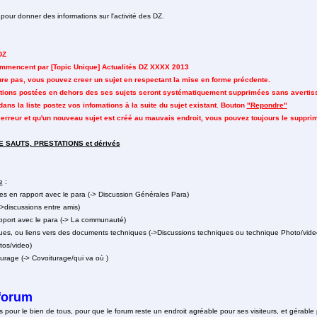
 pour donner des informations sur l'activité des DZ.
DZ
commencent par [Topic Unique] Actualités DZ XXXX 2013
igure pas, vous pouvez creer un sujet en respectant la mise en forme précdente.
mations postées en dehors des ses sujets seront systématiquement supprimées sans avertis
 dans la liste postez vos infomations à la suite du sujet existant. Bouton
"Repondre"
e erreur et qu'un nouveau sujet est créé au mauvais endroit, vous pouvez toujours le suppri
E SAUTS, PRESTATIONS et dérivés
e
:
es en rapport avec le para (-> Discussion Générales Para)
->discussions entre amis)
pport avec le para (-> La communauté)
ues, ou liens vers des documents techniques (->Discussions techniques ou technique Photo/vide
tos/video)
rage (-> Covoiturage/qui va où )
forum
s pour le bien de tous, pour que le forum reste un endroit agréable pour ses visiteurs, et gérable