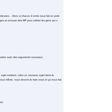
0 minutes… Donc si chacun d entre nous fait un petit
ages et envoyer des MP pour calmer les gens qui s
versation avec des arguments nouveaux
 sujet existant, créer un nouveau sujet dans la
ar vous même, nous devons le faire nous et ça nous fait
rs.