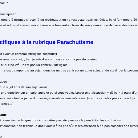
chacun.
ématiques :
nt perdre 5 minutes chacun à un modérateur en ne respectant pas les règles, ils lui font perdre 5
urs et administrateurs peuvent réussir à faire autre chose de leur journée que déplacer des mess
cifiques à la rubrique Parachutisme
avoir un contenu intelligible constructif
avec juste arf, , ben je suis d accord, ou ca, ca n a pas de contenu
c k tu di c pa vré", n'est pas un contenu intelligible
mum c est de répondre au sujet, donc de ne pas partir sur un autre sujet, et de continuer la con
iques
r un sujet hors de son sujet initial.
 une question sur un sujet annexe ou si vous voulez lancer une discussion « délire » à partir d’un
te, en citant la partie du message initial qui vous intéresse. (si vous ne faites pas ce travail p
 temps…)
iable
nformation technique dont vous n’êtes pas sûr, précisez le pour éviter les confusions.
nformation non technique dont vous n’êtes pas sûr, faites attention à ne pas colporter des rumeu
t