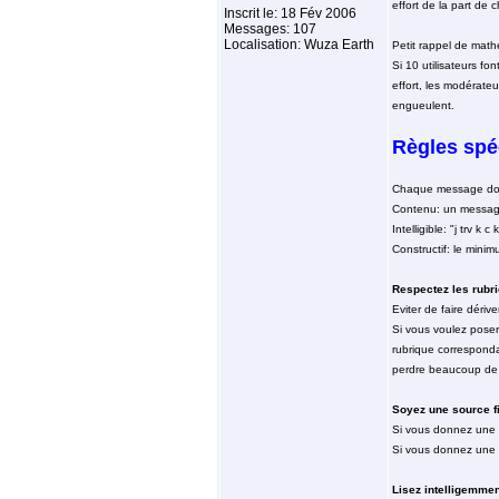
effort de la part de 
Inscrit le: 18 Fév 2006
Messages: 107
Localisation: Wuza Earth
Petit rappel de math
Si 10 utilisateurs fo
effort, les modérate
engueulent.
Règles spé
Chaque message doit 
Contenu: un message 
Intelligible: "j trv k 
Constructif: le mini
Respectez les rubr
Eviter de faire dérive
Si vous voulez poser
rubrique correspondan
perdre beaucoup de
Soyez une source f
Si vous donnez une i
Si vous donnez une i
Lisez intelligemmen