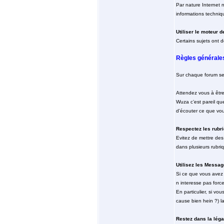
Par nature Internet n
informations techniq
Utiliser le moteur 
Certains sujets ont d
Règles générale
Sur chaque forum sero
Attendez vous à être
Wuza c’est pareil que
d’écouter ce que vou
Respectez les rubr
Evitez de mettre des
dans plusieurs rubri
Utilisez les Messag
Si ce que vous avez 
n interesse pas forc
En particulier, si vo
cause bien hein ?) l
Restez dans la léga