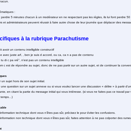
chacun.
ématiques :
nt perdre 5 minutes chacun à un modérateur en ne respectant pas les règles, ils lui font perdre 5
urs et administrateurs peuvent réussir à faire autre chose de leur journée que déplacer des mess
cifiques à la rubrique Parachutisme
avoir un contenu intelligible constructif
avec juste arf, , ben je suis d accord, ou ca, ca n a pas de contenu
c k tu di c pa vré", n'est pas un contenu intelligible
mum c est de répondre au sujet, donc de ne pas partir sur un autre sujet, et de continuer la con
iques
r un sujet hors de son sujet initial.
 une question sur un sujet annexe ou si vous voulez lancer une discussion « délire » à partir d’un
te, en citant la partie du message initial qui vous intéresse. (si vous ne faites pas ce travail p
 temps…)
iable
nformation technique dont vous n’êtes pas sûr, précisez le pour éviter les confusions.
nformation non technique dont vous n’êtes pas sûr, faites attention à ne pas colporter des rumeu
t