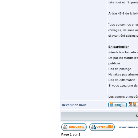
faire tout et n’impor
Article 43-8 de la lo
"Les personnes physiq
d'images, de sons ou
si ayant été saisies 
En particulier
:
Interdiction formelle 
De par les statuts le
publicité
Pas de piratage
Ne faites pas allusio
Pas de diffamation
Si vous avez une den
Les admins et modér
Revenir en haut
M
www.wuza.c
Page
1
sur
1