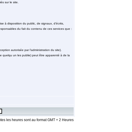
és sur le site.
e à disposition du public, de signaux, d'écrits,
sponsables du fait du contenu de ces services que :
ception autorisée par l'administration du site).
 que quelqu un les publie) peut être apparenté à de la
tes les heures sont au format GMT + 2 Heures