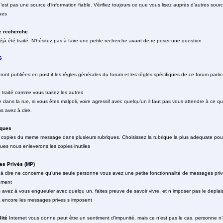
’est pas une source d’information fiable. Vérifiez toujours ce que vous lisez auprès d’autres sourc
ues
de recherche
éjà été traité. N’hésitez pas à faire une petite recherche avant de re poser une question
s
nt publiées en post it les règles générales du forum et les règles spécifiques de ce forum particu
 traité comme vous traitez les autres
 dans la rue, si vous êtes malpoli, voire agressif avec quelqu’un il faut pas vous attendre à ce q
s avez à dire.
iques
 copies du meme message dans plusieurs rubriques. Choisissez la rubrique la plus adequate pour
ques nous enleverons les copies inutiles
es Privés (MP)
à dire ne concerne qu’une seule personne vous avez une petite fonctionnalité de messages privé
ement
us avez à vous engueuler avec quelqu un, faites preuve de savoir vivre, et n imposer pas le deplai
a encore les messages prives s imposent
lité
Internet vous donne peut être un sentiment d’impunité, mais ce n’est pas le cas, personne n’e