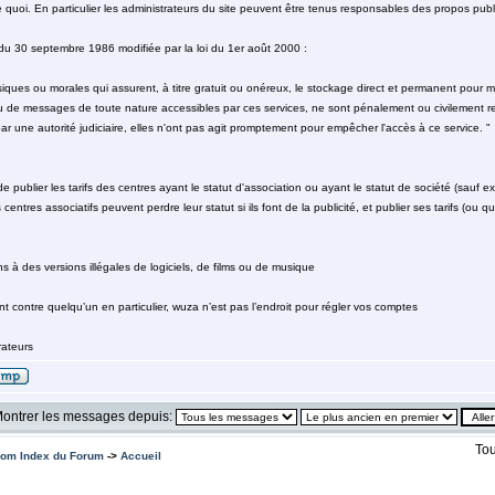
te quoi. En particulier les administrateurs du site peuvent être tenus responsables des propos publi
i du 30 septembre 1986 modifiée par la loi du 1er août 2000 :
ues ou morales qui assurent, à titre gratuit ou onéreux, le stockage direct et permanent pour mis
 de messages de toute nature accessibles par ces services, ne sont pénalement ou civilement re
par une autorité judiciaire, elles n'ont pas agit promptement pour empêcher l'accès à ce service. "
de publier les tarifs des centres ayant le statut d'association ou ayant le statut de société (sauf ex
s centres associatifs peuvent perdre leur statut si ils font de la publicité, et publier ses tarifs (ou
ns à des versions illégales de logiciels, de films ou de musique
t contre quelqu’un en particulier, wuza n’est pas l’endroit pour régler vos comptes
ateurs
ontrer les messages depuis:
Tou
om Index du Forum
->
Accueil