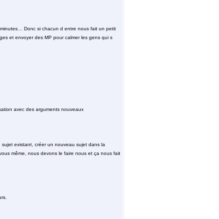
0 minutes… Donc si chacun d entre nous fait un petit
ages et envoyer des MP pour calmer les gens qui s
versation avec des arguments nouveaux
 sujet existant, créer un nouveau sujet dans la
ar vous même, nous devons le faire nous et ça nous fait
rs.