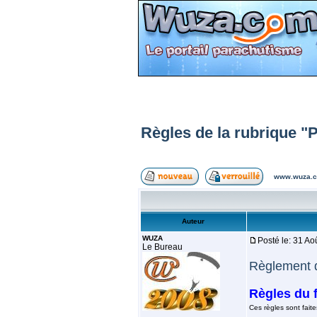
Règles de la rubrique "
www.wuza.c
Auteur
WUZA
Posté le: 31 A
Le Bureau
Règlement 
Règles du 
Ces règles sont faite