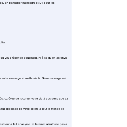
es, en particulier moniteurs et DT pour les
lier.
u’on vous réponde gentiment, ni à ce qu’on ait envie
 votre message et mettez-le là. Si un message est
s, ca évite de raconter votre vie à des gens que ca
sant spectacle de votre colere à tout le monde (je
st tout à fait anonyme, et Internet n’autorise pas à