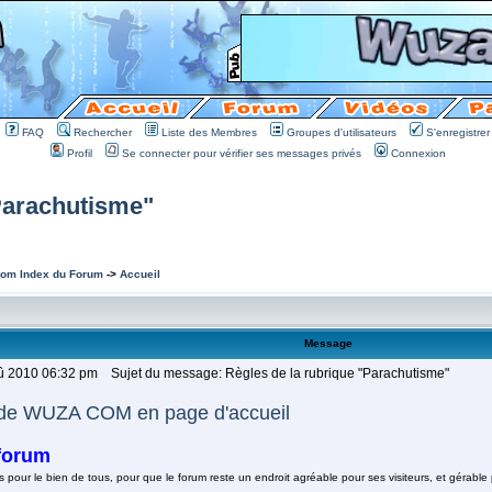
FAQ
Rechercher
Liste des Membres
Groupes d'utilisateurs
S'enregistrer
Profil
Se connecter pour vérifier ses messages privés
Connexion
Parachutisme"
om Index du Forum
->
Accueil
Message
oû 2010 06:32 pm
Sujet du message: Règles de la rubrique "Parachutisme"
de WUZA COM en page d'accueil
forum
s pour le bien de tous, pour que le forum reste un endroit agréable pour ses visiteurs, et gérable