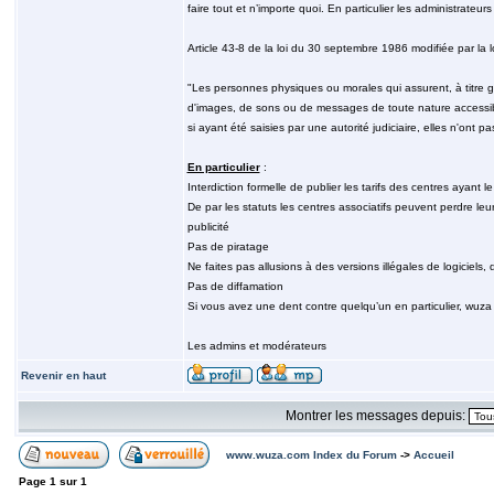
faire tout et n’importe quoi. En particulier les administrateu
Article 43-8 de la loi du 30 septembre 1986 modifiée par la l
"Les personnes physiques ou morales qui assurent, à titre gr
d'images, de sons ou de messages de toute nature accessibl
si ayant été saisies par une autorité judiciaire, elles n'ont
En particulier
:
Interdiction formelle de publier les tarifs des centres ayant l
De par les statuts les centres associatifs peuvent perdre leur 
publicité
Pas de piratage
Ne faites pas allusions à des versions illégales de logiciels,
Pas de diffamation
Si vous avez une dent contre quelqu’un en particulier, wuza 
Les admins et modérateurs
Revenir en haut
Montrer les messages depuis:
www.wuza.com Index du Forum
->
Accueil
Page
1
sur
1