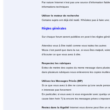
Par nature Internet n’est pas une source d’information fiable
informations techniques
Utiliser le moteur de recherche
Certains sujets ont déjà été traité. N’hésitez pas à faire un
Règles générales
Sur chaque forum seront publiées en post it les règles généra
Attendez vous à être traité comme vous traitez les autres
Wuza c’est pareil que dans la rue, si vous êtes malpoli, voi
d’écouter ce que vous avez à dire.
Respectez les rubriques
Evitez de mettre des copies du meme message dans plusieurs
dans plusieurs rubriques nous enleverons les copies inutiles
Utilisez les Messages Privés (MP)
Si ce que vous avez à dire ne concerne qu’une seule person
n interesse pas forcement
En particulier, si vous avez à vous engueuler avec quelqu un,
cause bien hein ?) la encore les messages prives s imposen
Restez dans la légalité
Internet vous donne peut être un se