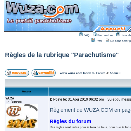
FAQ
Rechercher
Liste 
Profil
Se connecter po
Règles de la rubrique "Parachutisme"
www.wuza.com Index du Forum
->
Accueil
Auteur
WUZA
Posté le: 31 Aoû 2010 06:32 pm
Sujet du messag
Le Bureau
Règlement de WUZA COM en page 
Règles du forum
Ces règles sont faites pour le bien de tous, pour que le for