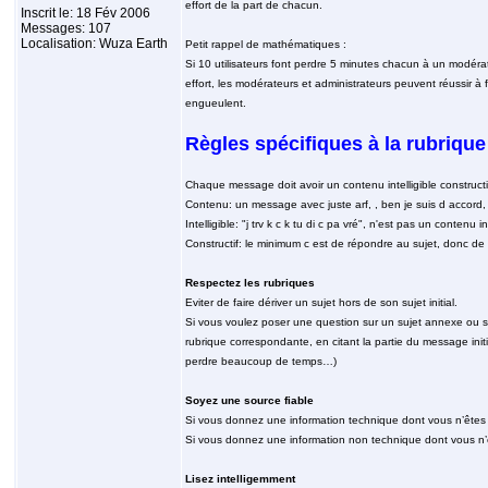
effort de la part de chacun.
Inscrit le: 18 Fév 2006
Messages: 107
Localisation: Wuza Earth
Petit rappel de mathématiques :
Si 10 utilisateurs font perdre 5 minutes chacun à un modérat
effort, les modérateurs et administrateurs peuvent réussir 
engueulent.
Règles spécifiques à la rubriqu
Chaque message doit avoir un contenu intelligible constructi
Contenu: un message avec juste arf, , ben je suis d accord
Intelligible: "j trv k c k tu di c pa vré", n'est pas un contenu int
Constructif: le minimum c est de répondre au sujet, donc de
Respectez les rubriques
Eviter de faire dériver un sujet hors de son sujet initial.
Si vous voulez poser une question sur un sujet annexe ou si 
rubrique correspondante, en citant la partie du message initi
perdre beaucoup de temps…)
Soyez une source fiable
Si vous donnez une information technique dont vous n’êtes pa
Si vous donnez une information non technique dont vous n’êt
Lisez intelligemment