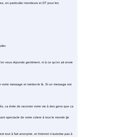
es, en particulier moniteurs et DT pour les
lier.
u’on vous réponde gentiment, ni à ce qu’on ait envie
 votre message et mettez-le là. Si un message est
s, ca évite de raconter votre vie à des gens que ca
sant spectacle de votre colere à tout le monde (je
st tout à fait anonyme, et Internet n’autorise pas à