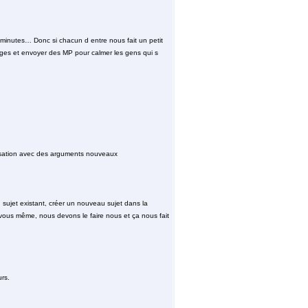
0 minutes… Donc si chacun d entre nous fait un petit
ages et envoyer des MP pour calmer les gens qui s
versation avec des arguments nouveaux
 sujet existant, créer un nouveau sujet dans la
ar vous même, nous devons le faire nous et ça nous fait
rs.