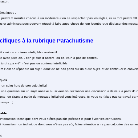
chacun.
ématiques :
nt perdre 5 minutes chacun à un modérateur en ne respectant pas les règles, ils lui font perdre 5
urs et administrateurs peuvent réussir à faire autre chose de leur journée que déplacer des mess
cifiques à la rubrique Parachutisme
avoir un contenu intelligible constructif
avec juste arf, , ben je suis d accord, ou ca, ca n a pas de contenu
c k tu di c pa vré", n'est pas un contenu intelligible
mum c est de répondre au sujet, donc de ne pas partir sur un autre sujet, et de continuer la con
iques
r un sujet hors de son sujet initial.
 une question sur un sujet annexe ou si vous voulez lancer une discussion « délire » à partir d’un
te, en citant la partie du message initial qui vous intéresse. (si vous ne faites pas ce travail p
 temps…)
iable
nformation technique dont vous n’êtes pas sûr, précisez le pour éviter les confusions.
nformation non technique dont vous n’êtes pas sûr, faites attention à ne pas colporter des rumeu
t