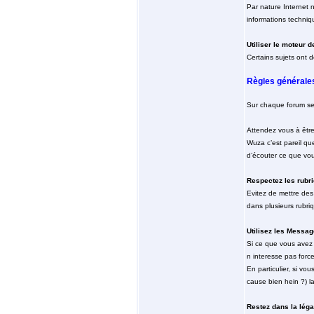
Par nature Internet n
informations techniq
Utiliser le moteur 
Certains sujets ont d
Règles générale
Sur chaque forum sero
Attendez vous à être
Wuza c’est pareil que
d’écouter ce que vou
Respectez les rubr
Evitez de mettre des
dans plusieurs rubri
Utilisez les Messag
Si ce que vous avez 
n interesse pas forc
En particulier, si vo
cause bien hein ?) l
Restez dans la léga