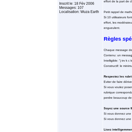
effort de la part de 
Inscrit le: 18 Fév 2006
Messages: 107
Localisation: Wuza Earth
Petit rappel de math
Si 10 utilisateurs fo
effort, les modérate
engueulent.
Règles spé
Chaque message doit 
Contenu: un message 
Intelligible: "j trv k 
Constructif: le mini
Respectez les rubr
Eviter de faire dérive
Si vous voulez poser
rubrique correspondan
perdre beaucoup de
Soyez une source f
Si vous donnez une i
Si vous donnez une i
Lisez intelligemmen