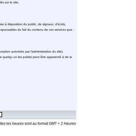
és sur le site.
e à disposition du public, de signaux, d'écrits,
sponsables du fait du contenu de ces services que :
ception autorisée par l'administration du site).
 que quelqu un les publie) peut être apparenté à de la
tes les heures sont au format GMT + 2 Heures