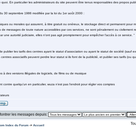
te quoi. En particulier les administrateurs du site peuvent être tenus responsables des propos publi
i du 30 septembre 1986 modifiée par la loi du 1er août 2000 :
ues ou morales qui assurent, à titre gratuit ou onéreux, le stockage direct et permanent pour mis
 de messages de toute nature accessibles par ces services, ne sont pénalement ou civilement re
par une autorité judiciaire, elles n'ont pas agit promptement pour empêcher l'accès à ce service. "
de publier les tarifs des centres ayant le statut d'association ou ayant le statut de société (sauf ex
s centres associatifs peuvent perdre leur statut si ils font de la publicité, et publier ses tarifs (ou
ns à des versions illégales de logiciels, de films ou de musique
t contre quelqu’un en particulier, wuza n’est pas l’endroit pour régler vos comptes
ateurs
ontrer les messages depuis:
Tou
om Index du Forum
->
Accueil