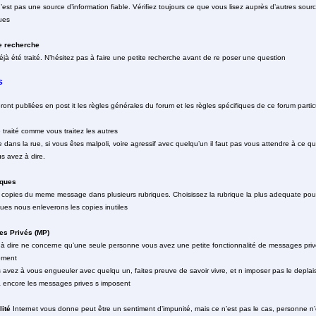
’est pas une source d’information fiable. Vérifiez toujours ce que vous lisez auprès d’autres sourc
ues
de recherche
éjà été traité. N’hésitez pas à faire une petite recherche avant de re poser une question
s
nt publiées en post it les règles générales du forum et les règles spécifiques de ce forum particu
 traité comme vous traitez les autres
 dans la rue, si vous êtes malpoli, voire agressif avec quelqu’un il faut pas vous attendre à ce q
s avez à dire.
iques
 copies du meme message dans plusieurs rubriques. Choisissez la rubrique la plus adequate pour
ques nous enleverons les copies inutiles
es Privés (MP)
à dire ne concerne qu’une seule personne vous avez une petite fonctionnalité de messages privé
ement
us avez à vous engueuler avec quelqu un, faites preuve de savoir vivre, et n imposer pas le deplai
a encore les messages prives s imposent
lité
Internet vous donne peut être un sentiment d’impunité, mais ce n’est pas le cas, personne n’e