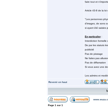
faire tout et n’impor
Article 43-8 de la lo
"Les personnes physiq
d'images, de sons ou
si ayant été saisies 
En particulier
:
Interdiction formelle 
De par les statuts le
publicité
Pas de piratage
Ne faites pas allusio
Pas de diffamation
Si vous avez une den
Les admins et modér
Revenir en haut
M
www.wuza.c
Page
1
sur
1