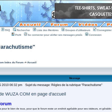
FAQ
Rechercher
Liste des Membres
Groupes d'utilisateurs
S'enregistrer
Profil
Se connecter pour vérifier ses messages privés
Connexion
Parachutisme"
om Index du Forum
->
Accueil
Message
oû 2010 06:32 pm
Sujet du message: Règles de la rubrique "Parachutisme"
de WUZA COM en page d'accueil
forum
s pour le bien de tous, pour que le forum reste un endroit agréable pour ses visiteurs, et gérable