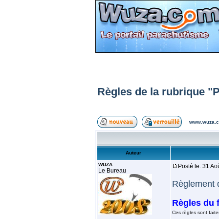
Règles de la rubrique "
www.wuza.c
Auteur
WUZA
Posté le: 31 A
Le Bureau
Règlement 
Règles du 
Ces règles sont faite