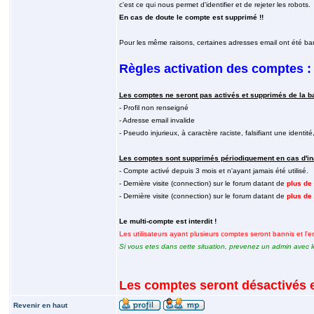
c'est ce qui nous permet d'identifier et de rejeter les robots.
En cas de doute le compte est supprimé !!
Pour les même raisons, certaines adresses email ont été ba
Règles activation des comptes :
Les comptes ne seront pas activés et supprimés de la b
- Profil non renseigné
- Adresse email invalide
- Pseudo injurieux, à caractère raciste, falsifiant une identité, 
Les comptes sont supprimés périodiquement en cas d'inac
- Compte activé depuis 3 mois et n'ayant jamais été utilisé.
- Dernière visite (connection) sur le forum datant de
plus de
- Dernière visite (connection) sur le forum datant de
plus de
Le multi-compte est interdit !
Les utilisateurs ayant plusieurs comptes seront bannis et l
Si vous etes dans cette situation, prevenez un admin avec l
Les comptes seront désactivés e
Revenir en haut