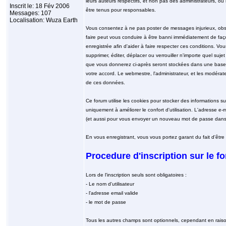
leurs auteurs respectifs, et non pas des administrateurs,
Inscrit le: 18 Fév 2006
être tenus pour responsables.
Messages: 107
Localisation: Wuza Earth
Vous consentez à ne pas poster de messages injurieux, obscè
faire peut vous conduire à être banni immédiatement de faç
enregistrée afin d'aider à faire respecter ces conditions. Vou
supprimer, éditer, déplacer ou verrouiller n'importe quel suje
que vous donnerez ci-après seront stockées dans une base
votre accord. Le webmestre, l'administrateur, et les modérat
de ces données.
Ce forum utilise les cookies pour stocker des informations s
uniquement à améliorer le confort d'utilisation. L'adresse e-
(et aussi pour vous envoyer un nouveau mot de passe dans l
En vous enregistrant, vous vous portez garant du fait d'être
Procedure d'inscription sur le f
Lors de l'inscription seuls sont obligatoires :
- Le nom d'utilisateur
- l'adresse email valide
- le mot de passe
Tous les autres champs sont optionnels, cependant en raison