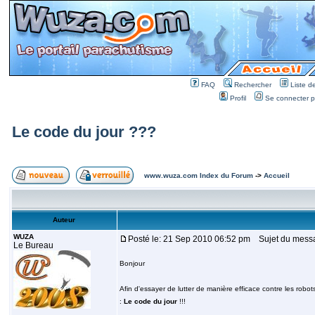
FAQ
Rechercher
Liste 
Profil
Se connecter po
Le code du jour ???
www.wuza.com Index du Forum
->
Accueil
Auteur
WUZA
Posté le: 21 Sep 2010 06:52 pm
Sujet du messa
Le Bureau
Bonjour
Afin d'essayer de lutter de manière efficace contre les rob
:
Le code du jour
!!!