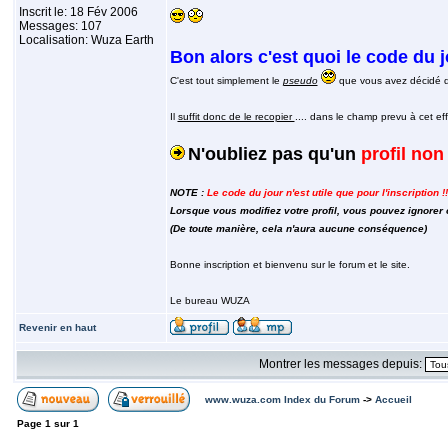
Inscrit le: 18 Fév 2006
Messages: 107
Localisation: Wuza Earth
Bon alors c'est quoi le code du 
C'est tout simplement le
pseudo
que vous avez décidé d'u
Il
suffit donc de le recopier
.... dans le champ prevu à cet eff
N'oubliez pas qu'un
profil no
NOTE :
Le code du jour n'est utile que pour l'inscription !!
Lorsque vous modifiez votre profil, vous pouvez ignorer 
(De toute manière, cela n'aura aucune conséquence)
Bonne inscription et bienvenu sur le forum et le site.
Le bureau WUZA
Revenir en haut
Montrer les messages depuis:
www.wuza.com Index du Forum
->
Accueil
Page
1
sur
1