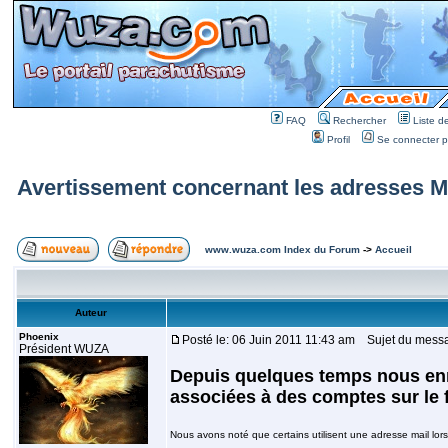
FAQ
Rechercher
Liste 
Profil
Se connecter po
Avertissement concernant les adresses Ma
www.wuza.com Index du Forum
->
Accueil
Auteur
Phoenix
Posté le: 06 Juin 2011 11:43 am
Sujet du messag
Président WUZA
Depuis quelques temps nous enr
associées à des comptes sur le 
Nous avons noté que certains utilisent une adresse mail lors 