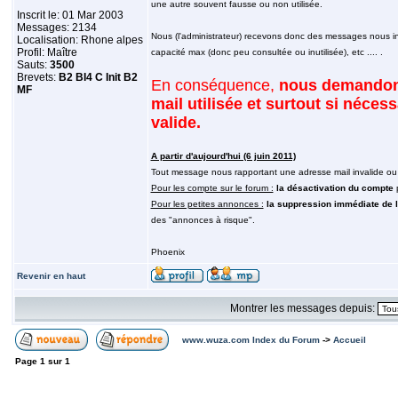
une autre souvent fausse ou non utilisée.
Inscrit le: 01 Mar 2003
Messages: 2134
Nous (l'administrateur) recevons donc des messages nous in
Localisation: Rhone alpes
Profil: Maître
capacité max (donc peu consultée ou inutilisée), etc .... .
Sauts:
3500
Brevets:
B2 BI4 C Init B2
En conséquence,
nous demandons à
MF
mail utilisée et surtout si néces
valide.
A partir d'aujourd'hui (6 juin 2011)
Tout message nous rapportant une adresse mail invalide ou 
Pour les compte sur le forum :
la désactivation du compte
Pour les petites annonces :
la suppression immédiate de 
des "annonces à risque".
Phoenix
Revenir en haut
Montrer les messages depuis:
www.wuza.com Index du Forum
->
Accueil
Page
1
sur
1