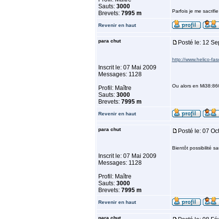
Sauts:
3000
Parfois je me sacrif
Brevets:
7995 m
Revenir en haut
para chut
Posté le: 12 S
http://www.helico-fa
Inscrit le: 07 Mai 2009
Messages: 1128
Ou alors en Mi38:8
Profil: Maître
Sauts:
3000
Brevets:
7995 m
Revenir en haut
para chut
Posté le: 07 O
Bientôt possibilité s
Inscrit le: 07 Mai 2009
Messages: 1128
Profil: Maître
Sauts:
3000
Brevets:
7995 m
Revenir en haut
para chut