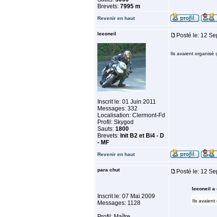
Brevets:
7995 m
Revenir en haut
leeoneil
Posté le: 12 S
Ils avaient organisé
Inscrit le: 01 Juin 2011
Messages: 332
Localisation: Clermont-Fd
Profil: Skygod
Sauts:
1800
Brevets:
Init B2 et Bi4 - D
- MF
Revenir en haut
para chut
Posté le: 12 S
leeoneil a 
Inscrit le: 07 Mai 2009
Ils avaient
Messages: 1128
Profil: Maître