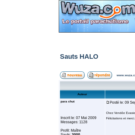
Sauts HALO
www.wuza.c
Auteur
para chut
Posté le: 09 S
Chez Vendée Evasion
Inscrit le: 07 Mai 2009
Félicitations et merci.
Messages: 1128
Profil: Maître
Sauts:
3000