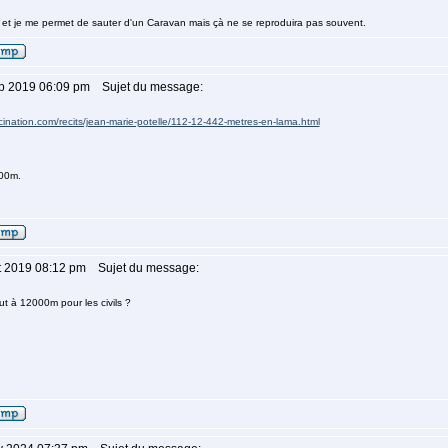
ie et je me permet de sauter d'un Caravan mais çà ne se reproduira pas souvent.
ep 2019 06:09 pm
Sujet du message:
scination.com/recits/jean-marie-potelle/112-12-442-metres-en-lama.html
600m.
ct 2019 08:12 pm
Sujet du message:
aut à 12000m pour les civils ?