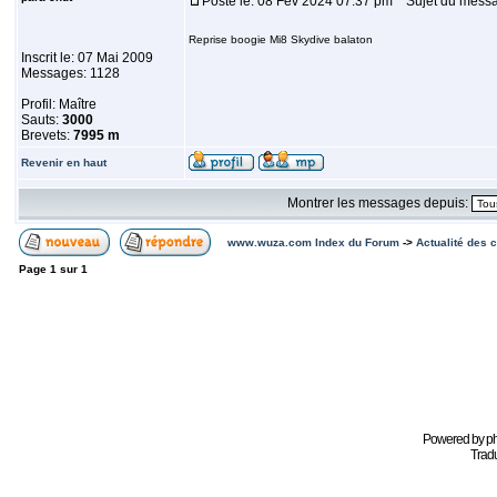
Posté le: 08 Fév 2024 07:37 pm
Sujet du messa
Reprise boogie Mi8 Skydive balaton
Inscrit le: 07 Mai 2009
Messages: 1128
Profil: Maître
Sauts:
3000
Brevets:
7995 m
Revenir en haut
Montrer les messages depuis:
www.wuza.com Index du Forum
->
Actualité des 
Page
1
sur
1
Powered by
p
Tradu