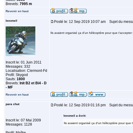
Brevets:
7995 m
Revenir en haut
leeoneil
Posté le: 12 Sep 2019 10:07 am
Sujet du mess
Ils avaient organisé ça d'un hélicoptère pour que t'accepte
Inscrit le: 01 Juin 2011
Messages: 332
Localisation: Clermont-Fd
Profil: Skygod
Sauts:
1800
Brevets:
Init B2 et Bi4 - D
- MF
Revenir en haut
para chut
Posté le: 12 Sep 2019 01:16 pm
Sujet du mess
leeoneil a écrit:
Inscrit le: 07 Mai 2009
Ils avaient organisé ça d'un hélicoptère pour que 
Messages: 1128
Profil: Maître