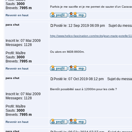
Sauts:
3000
Parfois je me sacrifie et je me permet de sauter d'un Carav
Brevets:
7995 m
Revenir en haut
para chut
Posté le: 12 Sep 2019 06:09 pm
Sujet du mess
http://www.helico-fascination.com/recits/jean-marie-potelle/
Inscrit le: 07 Mai 2009
Messages: 1128
Ou alors en Mi38:8600m.
Profil: Maître
Sauts:
3000
Brevets:
7995 m
Revenir en haut
para chut
Posté le: 07 Oct 2019 08:12 pm
Sujet du messa
Bientôt possibilité saut à 12000m pour les civils ?
Inscrit le: 07 Mai 2009
Messages: 1128
Profil: Maître
Sauts:
3000
Brevets:
7995 m
Revenir en haut
para chut