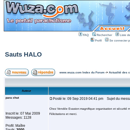
FAQ
Rechercher
Liste 
Profil
Se connecter po
Sauts HALO
www.wuza.com Index du Forum
->
Actualité des 
Auteur
para chut
Posté le: 09 Sep 2019 04:41 pm
Sujet du mess
Chez Vendée Evasion:magnifique organisation et sécurité 
Inscrit le: 07 Mai 2009
Félicitations et merci.
Messages: 1128
Profil: Maître
Sauts:
3000