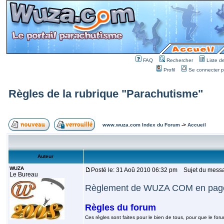
FAQ
Rechercher
Liste 
Profil
Se connecter po
Règles de la rubrique "Parachutisme"
www.wuza.com Index du Forum
->
Accueil
Auteur
WUZA
Posté le: 31 Aoû 2010 06:32 pm
Sujet du messag
Le Bureau
Règlement de WUZA COM en page 
Règles du forum
Ces règles sont faites pour le bien de tous, pour que le for