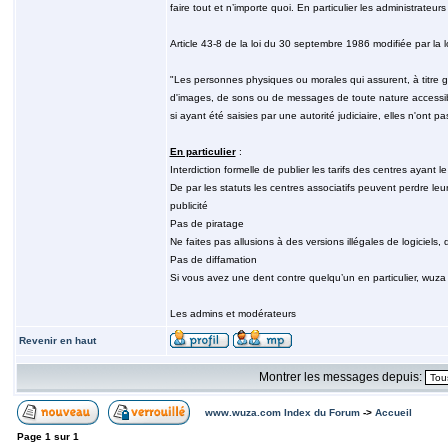
faire tout et n’importe quoi. En particulier les administrateu
Article 43-8 de la loi du 30 septembre 1986 modifiée par la l
"Les personnes physiques ou morales qui assurent, à titre gr
d'images, de sons ou de messages de toute nature accessibl
si ayant été saisies par une autorité judiciaire, elles n'ont
En particulier
:
Interdiction formelle de publier les tarifs des centres ayant l
De par les statuts les centres associatifs peuvent perdre leur 
publicité
Pas de piratage
Ne faites pas allusions à des versions illégales de logiciels,
Pas de diffamation
Si vous avez une dent contre quelqu’un en particulier, wuza 
Les admins et modérateurs
Revenir en haut
Montrer les messages depuis:
www.wuza.com Index du Forum
->
Accueil
Page
1
sur
1