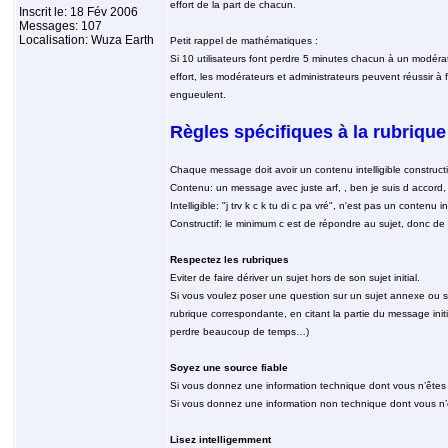
effort de la part de chacun.
Inscrit le: 18 Fév 2006
Messages: 107
Localisation: Wuza Earth
Petit rappel de mathématiques :
Si 10 utilisateurs font perdre 5 minutes chacun à un modérat
effort, les modérateurs et administrateurs peuvent réussir 
engueulent.
Règles spécifiques à la rubriqu
Chaque message doit avoir un contenu intelligible constructi
Contenu: un message avec juste arf, , ben je suis d accord
Intelligible: "j trv k c k tu di c pa vré", n'est pas un contenu int
Constructif: le minimum c est de répondre au sujet, donc de
Respectez les rubriques
Eviter de faire dériver un sujet hors de son sujet initial.
Si vous voulez poser une question sur un sujet annexe ou si 
rubrique correspondante, en citant la partie du message initi
perdre beaucoup de temps…)
Soyez une source fiable
Si vous donnez une information technique dont vous n’êtes pa
Si vous donnez une information non technique dont vous n’êt
Lisez intelligemment