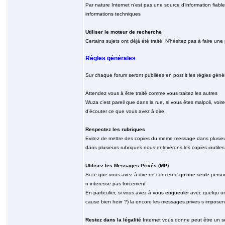
Par nature Internet n’est pas une source d’information fiable
informations techniques
Utiliser le moteur de recherche
Certains sujets ont déjà été traité. N’hésitez pas à faire un
Règles générales
Sur chaque forum seront publiées en post it les règles généra
Attendez vous à être traité comme vous traitez les autres
Wuza c’est pareil que dans la rue, si vous êtes malpoli, voi
d’écouter ce que vous avez à dire.
Respectez les rubriques
Evitez de mettre des copies du meme message dans plusieurs
dans plusieurs rubriques nous enleverons les copies inutiles
Utilisez les Messages Privés (MP)
Si ce que vous avez à dire ne concerne qu’une seule person
n interesse pas forcement
En particulier, si vous avez à vous engueuler avec quelqu un,
cause bien hein ?) la encore les messages prives s imposen
Restez dans la légalité
Internet vous donne peut être un se