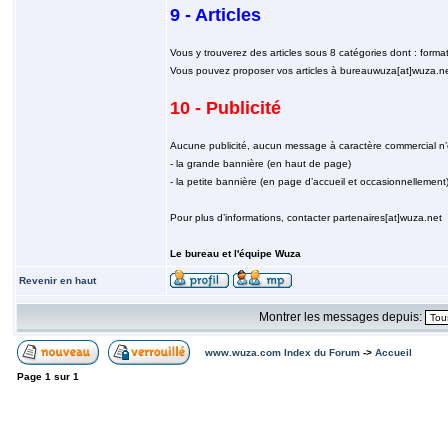
9 - Articles
Vous y trouverez des articles sous 8 catégories dont : format
Vous pouvez proposer vos articles à bureauwuza[at]wuza.net, 
10 - Publicité
Aucune publicité, aucun message à caractère commercial n’es
- la grande bannière (en haut de page)
- la petite bannière (en page d’accueil et occasionnellement
Pour plus d’informations, contacter partenaires[at]wuza.net
Le bureau et l'équipe Wuza
Revenir en haut
Montrer les messages depuis:
www.wuza.com Index du Forum
->
Accueil
Page
1
sur
1