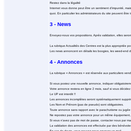
Restez dans la légalité
Internet vous donne peut être un sentiment d’impunité, mais c
quoi. En particulier les administrateurs du site peuvent être
3 - News
Envoyez-nous vos propositions. Après validation, elles seron
La rubrique Actualités des Centres est la plus appropriée po
Les news annoncent en détails les boogies, les weed-end d'an
4 - Annonces
La rubrique « Annonces » est réservée aux particuliers ven
Si vous postez une nouvelle annonce, indiquer obligatoireme
Votre annonce restera en ligne 2 mois, sauf si vous décide
Le UP est interdit !!
Les annonces incomplètes seront systématiquement suppri
Les Nom et Prénom (pas de pseudo) sont obligatoires.
Toute annonce sans rapport avec le parachutisme ou jugée 
Ne repostez pas votre annonce pour un même équipement, uti
Si vous n'avez pas de mot de passe, contacter nous par mai
La validation des annonces est effectuée par des bénévoles e
En cas de doute, vous pouvez nous envoyer un mail.