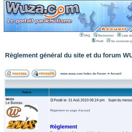
FAQ
Rechercher
Liste 
Profil
Se connecter po
Règlement général du site et du forum
www.wuza.com Index du Forum
->
Accueil
Auteur
WUZA
Posté le: 31 Aoû 2010 06:24 pm
Sujet du messa
Le Bureau
Règlement en page d'accueil
Règlement