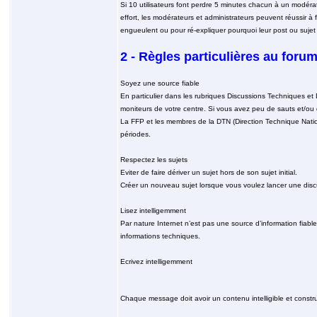
Si 10 utilisateurs font perdre 5 minutes chacun à un modérat
effort, les modérateurs et administrateurs peuvent réussir 
engueulent ou pour ré-expliquer pourquoi leur post ou sujet
2 - Règles particulières au for
Soyez une source fiable
En particulier dans les rubriques Discussions Techniques et
moniteurs de votre centre. Si vous avez peu de sauts et/ou
La FFP et les membres de la DTN (Direction Technique Natio
périodes.
Respectez les sujets
Eviter de faire dériver un sujet hors de son sujet initial.
Créer un nouveau sujet lorsque vous voulez lancer une disc
Lisez intelligemment
Par nature Internet n’est pas une source d’information fiable
informations techniques.
Ecrivez intelligemment
Chaque message doit avoir un contenu intelligible et constru