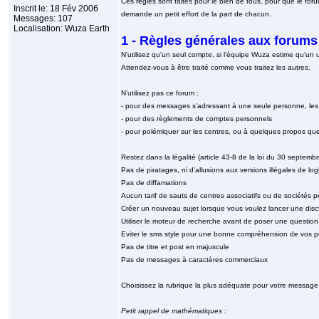
Ces règles sont faites pour le bien de tous, pour que le foru
Inscrit le: 18 Fév 2006
demande un petit effort de la part de chacun.
Messages: 107
Localisation: Wuza Earth
1 - Règles générales aux foru
N'utilisez qu'un seul compte, si l'équipe Wuza estime qu'un uti
Attendez-vous à être traité comme vous traitez les autres.
N’utilisez pas ce forum :
- pour des messages s’adressant à une seule personne, les
- pour des règlements de comptes personnels
- pour polémiquer sur les centres, ou à quelques propos que
Restez dans la légalité (article 43-8 de la loi du 30 septemb
Pas de piratages, ni d’allusions aux versions illégales de log
Pas de diffamations
Aucun tarif de sauts de centres associatifs ou de sociétés p
Créer un nouveau sujet lorsque vous voulez lancer une disc
Utiliser le moteur de recherche avant de poser une question, 
Eviter le sms style pour une bonne compréhension de vos p
Pas de titre et post en majuscule
Pas de messages à caractères commerciaux
Choisissez la rubrique la plus adéquate pour votre message, 
Petit rappel de mathématiques :