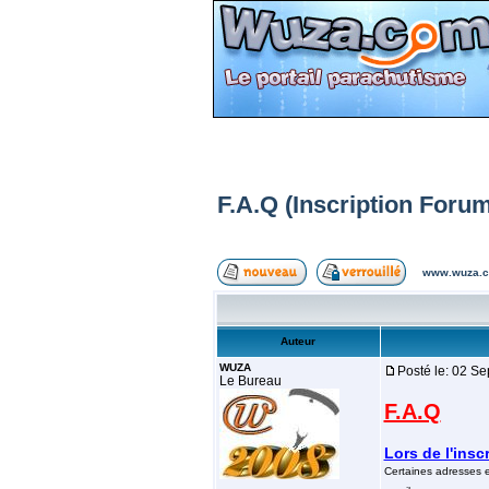
F.A.Q (Inscription Foru
www.wuza.c
Auteur
WUZA
Posté le: 02 S
Le Bureau
F.A.Q
Lors de l'insc
Certaines adresses em