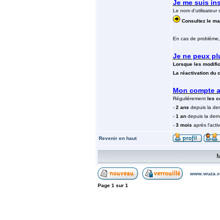
Je me suis ins
Le nom d'utilisateur
Consultez le mai
En cas de problème, 
Je ne peux pl
Lorsque les modifi
La réactivation du 
Mon compte a 
Régulièrement
les c
-
2 ans
depuis la de
-
1 an
depuis la der
-
3 mois
après l'act
Revenir en haut
M
www.wuza.c
Page
1
sur
1