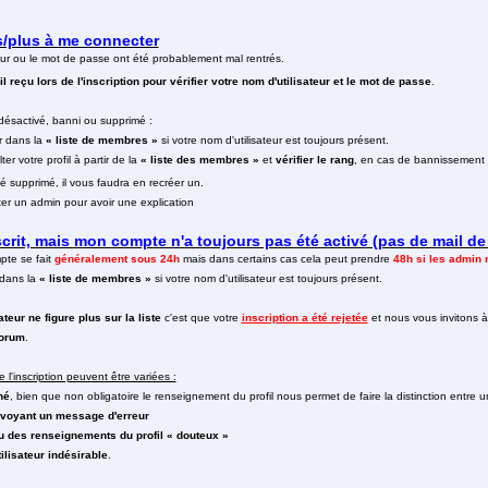
as/plus à me connecter
teur ou le mot de passe ont été probablement mal rentrés.
l reçu lors de l'inscription pour vérifier votre nom d'utilisateur et le mot de passe
.
désactivé, banni ou supprimé :
er dans la
« liste de membres »
si votre nom d'utilisateur est toujours présent.
er votre profil à partir de la
« liste des membres »
et
vérifier le rang
, en cas de bannissement 
é supprimé, il vous faudra en recréer un.
r un admin pour avoir une explication
crit, mais mon compte n'a toujours pas été activé (pas de mail de
pte se fait
généralement sous 24h
mais dans certains cas cela peut prendre
48h si les admin 
 dans la
« liste de membres »
si votre nom d'utilisateur est toujours présent.
ateur ne figure plus sur la liste
c'est que votre
inscription a été rejetée
et nous vous invitons 
forum
.
 l'inscription peuvent être variées :
né
, bien que non obligatoire le renseignement du profil nous permet de faire la distinction entre un 
voyant un message d'erreur
 des renseignements du profil « douteux »
ilisateur indésirable
.