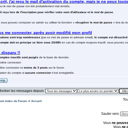
crit, j'ai reçu le mail d'activation du compte, mais je ne peux to
 ou le mot de passe ont été probablement mal rentrés.
l reçu lors de l'inscription pour vérifier votre nom d'utilisateur et le mot de passe
.
vous pouvez contacter un admin ou utiliser la fonction
« récupérer le mot de passe »
lors du lo
us me connecter, après avoir modifié mon profil
cations sont trop nombreuses
(par ex mot de passe et adresse email),
le compte est désactiv
compte doit en principe se faire sous 24/48h
en cas de compte toujours inactif, vous pouvez co
disparu !!
omptes inactifs sont purgés
de la base de donnée.
rnière connexion
nière connexion et
moins de 3 posts
sur le forum
ivation du compte si
aucune connexion
n'est enregistrée.
ontrer les messages depuis:
Tou
om Index du Forum
->
Accueil
Sauter vers:
Vous
ne pouvez
Vous
ne 