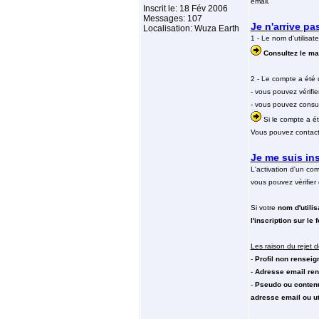
email.
Inscrit le: 18 Fév 2006
Messages: 107
Je n'arrive p
Localisation: Wuza Earth
1 - Le nom d'utilisa
Consultez le mai
2 - Le compte a été 
- vous pouvez vérifi
- vous pouvez consult
Si le compte a ét
Vous pouvez contacte
Je me suis ins
L'activation d'un com
vous pouvez vérifier
Si votre
nom d'utilis
l'inscription sur le 
Les raison du rejet de
-
Profil non renseig
-
Adresse email ren
-
Pseudo ou contenu
adresse email ou ut