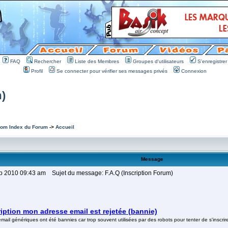
FAQ
Rechercher
Liste des Membres
Groupes d'utilisateurs
S'enregistrer
Profil
Se connecter pour vérifier ses messages privés
Connexion
m)
om Index du Forum
->
Accueil
Message
ep 2010 09:43 am
Sujet du message: F.A.Q (Inscription Forum)
ription mon adresse email est rejetée (bannie)
ail génériques ont été bannies car trop souvent utilisées par des robots pour tenter de s'inscrire