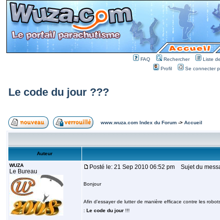
FAQ
Rechercher
Liste 
Profil
Se connecter po
Le code du jour ???
www.wuza.com Index du Forum
->
Accueil
Auteur
WUZA
Posté le: 21 Sep 2010 06:52 pm
Sujet du messa
Le Bureau
Bonjour
Afin d'essayer de lutter de manière efficace contre les rob
:
Le code du jour
!!!