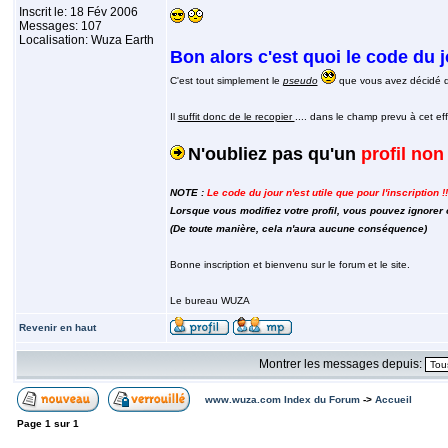
Inscrit le: 18 Fév 2006
Messages: 107
Localisation: Wuza Earth
Bon alors c'est quoi le code du 
C'est tout simplement le
pseudo
que vous avez décidé d'u
Il
suffit donc de le recopier
.... dans le champ prevu à cet eff
N'oubliez pas qu'un
profil no
NOTE :
Le code du jour n'est utile que pour l'inscription !!
Lorsque vous modifiez votre profil, vous pouvez ignorer 
(De toute manière, cela n'aura aucune conséquence)
Bonne inscription et bienvenu sur le forum et le site.
Le bureau WUZA
Revenir en haut
Montrer les messages depuis:
www.wuza.com Index du Forum
->
Accueil
Page
1
sur
1