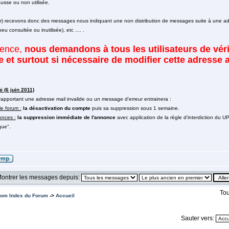
usse ou non utilisée.
ur) recevons donc des messages nous indiquant une non distribution de messages suite à une adr
u consultée ou inutilisée), etc .... .
ence,
nous demandons à tous les utilisateurs de vérif
ée et surtout si nécessaire de modifier cette adresse 
i (6 juin 2011)
pportant une adresse mail invalide ou un message d'erreur entrainera :
le forum :
la désactivation du compte
puis sa suppression sous 1 semaine.
onces :
la suppression immédiate de l'annonce
avec application de la règle d'interdiction du UP
que".
ontrer les messages depuis:
Tou
om Index du Forum
->
Accueil
Sauter vers: