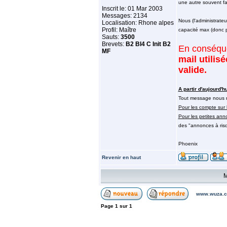
une autre souvent fa
Inscrit le: 01 Mar 2003
Messages: 2134
Nous (l'administrate
Localisation: Rhone alpes
Profil: Maître
capacité max (donc pe
Sauts:
3500
Brevets:
B2 BI4 C Init B2
En conséqu
MF
mail utilis
valide.
A partir d'aujourd'hu
Tout message nous ra
Pour les compte sur 
Pour les petites ann
des "annonces à ris
Phoenix
Revenir en haut
M
www.wuza.c
Page
1
sur
1