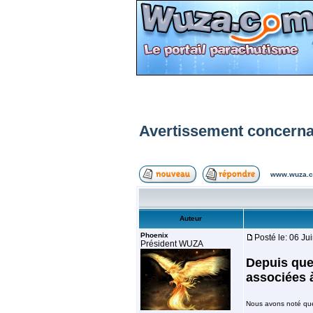
Avertissement concernan
www.wuza.c
Auteur
Phoenix
Posté le: 06 Ju
Président WUZA
Depuis que
associées 
Nous avons noté que c