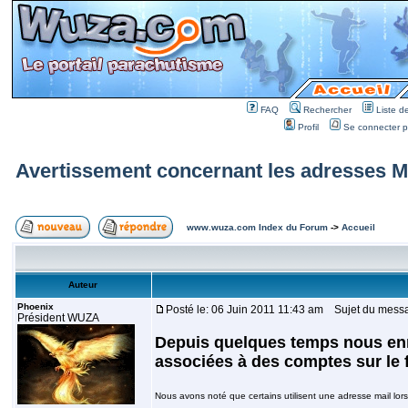
FAQ
Rechercher
Liste 
Profil
Se connecter po
Avertissement concernant les adresses Ma
www.wuza.com Index du Forum
->
Accueil
Auteur
Phoenix
Posté le: 06 Juin 2011 11:43 am
Sujet du messag
Président WUZA
Depuis quelques temps nous enr
associées à des comptes sur le 
Nous avons noté que certains utilisent une adresse mail lors 