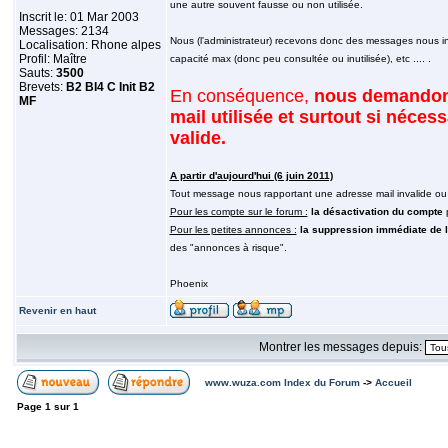
une autre souvent fausse ou non utilisée.
Inscrit le: 01 Mar 2003
Messages: 2134
Nous (l'administrateur) recevons donc des messages nous in
Localisation: Rhone alpes
Profil: Maître
capacité max (donc peu consultée ou inutilisée), etc .... .
Sauts:
3500
Brevets:
B2 BI4 C Init B2
En conséquence,
nous demandons à
MF
mail utilisée et surtout si néces
valide.
A partir d'aujourd'hui (6 juin 2011)
Tout message nous rapportant une adresse mail invalide ou 
Pour les compte sur le forum :
la désactivation du compte
Pour les petites annonces :
la suppression immédiate de 
des "annonces à risque".
Phoenix
Revenir en haut
Montrer les messages depuis:
www.wuza.com Index du Forum
->
Accueil
Page
1
sur
1