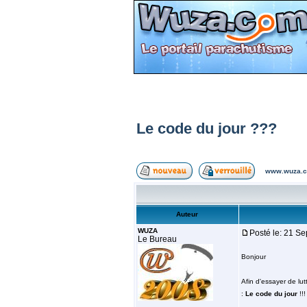
Le code du jour ???
www.wuza.c
Auteur
WUZA
Posté le: 21 S
Le Bureau
Bonjour
Afin d'essayer de lu
:
Le code du jour
!!!