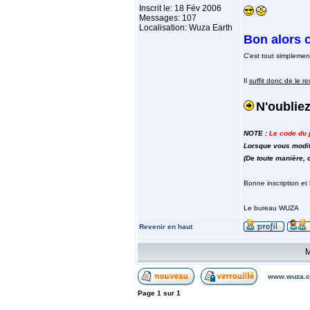
Inscrit le: 18 Fév 2006
Messages: 107
Localisation: Wuza Earth
Bon alors c
C'est tout simplemen
Il
suffit donc de le r
N'oublie
NOTE :
Le code du jo
Lorsque vous modifi
(De toute manière,
Bonne inscription et 
Le bureau WUZA
Revenir en haut
M
www.wuza.c
Page
1
sur
1