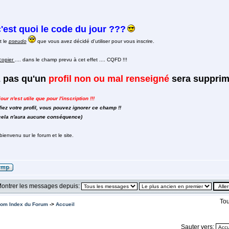
'est quoi le code du jour ???
t le
pseudo
que vous avez décidé d'utiliser pour vous inscrire.
ecopier
.... dans le champ prevu à cet effet .... CQFD !!!
z pas qu'un
profil non ou mal renseigné
sera supprimé
ur n'est utile que pour l'inscription !!!
ez votre profil, vous pouvez ignorer ce champ !!
 cela n'aura aucune conséquence)
bienvenu sur le forum et le site.
ontrer les messages depuis:
Tou
om Index du Forum
->
Accueil
Sauter vers: